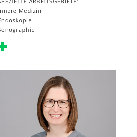
SPEZIELLE ARBEITSGEBIETE:
Innere Medizin
Endoskopie
Sonographie