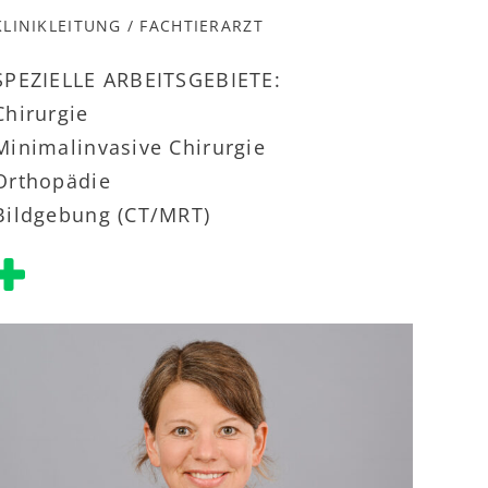
KLINIKLEITUNG / FACHTIERARZT
SPEZIELLE ARBEITSGEBIETE:
Chirurgie
Minimalinvasive Chirurgie
Orthopädie
Bildgebung (CT/MRT)