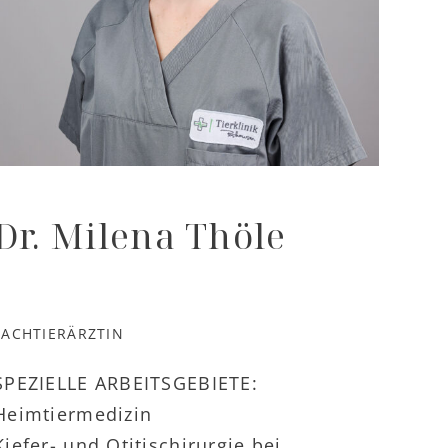
Dr. Milena Thöle
FACHTIERÄRZTIN
SPEZIELLE ARBEITSGEBIETE:
Heimtiermedizin
Kiefer- und Otitischirurgie bei