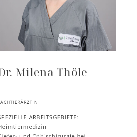
Dr. Milena Thöle
FACHTIERÄRZTIN
SPEZIELLE ARBEITSGEBIETE:
Heimtiermedizin
Kiefer- und Otitischirurgie bei