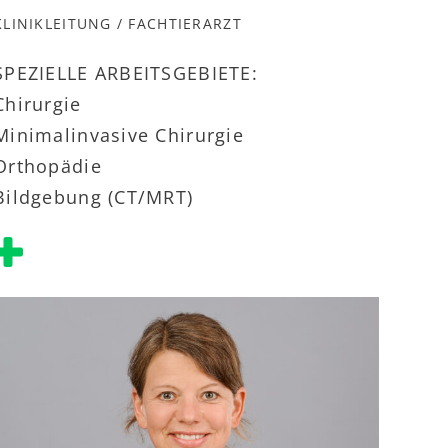
KLINIKLEITUNG / FACHTIERARZT
SPEZIELLE ARBEITSGEBIETE:
Chirurgie
Minimalinvasive Chirurgie
Orthopädie
Bildgebung (CT/MRT)