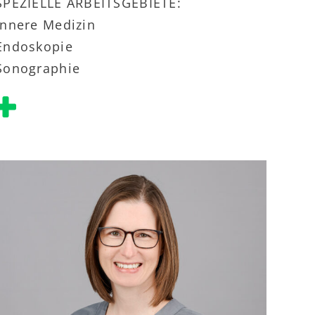
SPEZIELLE ARBEITSGEBIETE:
Innere Medizin
Endoskopie
Sonographie