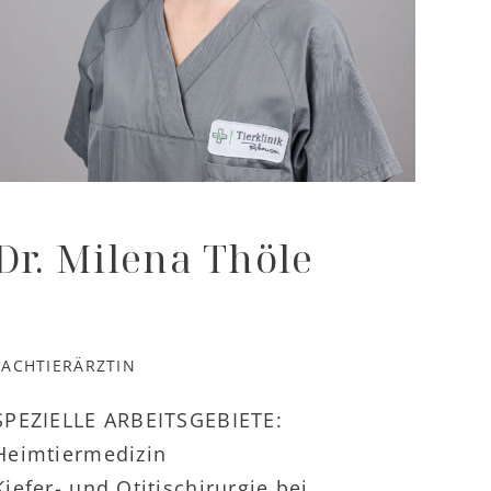
Dr. Milena Thöle
FACHTIERÄRZTIN
SPEZIELLE ARBEITSGEBIETE:
Heimtiermedizin
Kiefer- und Otitischirurgie bei