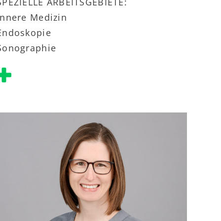
SPEZIELLE ARBEITSGEBIETE:
Innere Medizin
Endoskopie
Sonographie