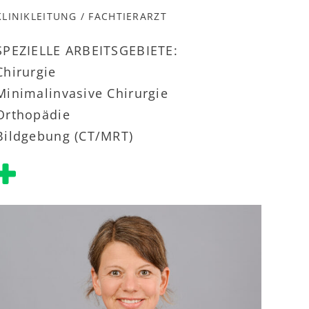
KLINIKLEITUNG / FACHTIERARZT
SPEZIELLE ARBEITSGEBIETE:
Chirurgie
Minimalinvasive Chirurgie
Orthopädie
Bildgebung (CT/MRT)