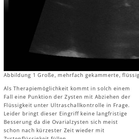
Abbildung 1 Große, mehrfach gekammerte, flüssigk
Als Therapiemöglichkeit kommt in solch einem
Fall eine Punktion der Zysten mit Abziehen der
Flüssigkeit unter Ultraschallkontrolle in Frage.
Leider bringt dieser Eingriff keine langfristige
Besserung da die Ovarialzysten sich meist
schon nach kürzester Zeit wieder mit
Zystenflüssigkeit füllen.