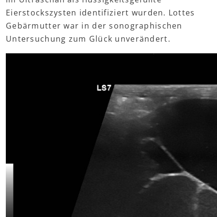
Eierstockszysten identifiziert wurden. Lottes
Gebärmutter war in der sonographischen
Untersuchung zum Glück unverändert.