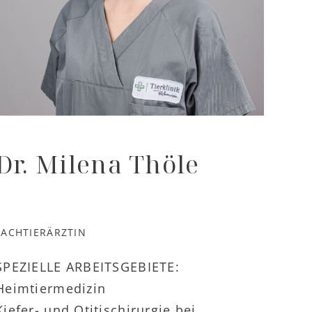
Dr. Milena Thöle
FACHTIERÄRZTIN
SPEZIELLE ARBEITSGEBIETE:
Heimtiermedizin
Kiefer- und Otitischirurgie bei