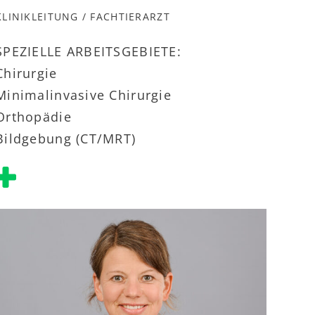
KLINIKLEITUNG / FACHTIERARZT
SPEZIELLE ARBEITSGEBIETE:
Chirurgie
Minimalinvasive Chirurgie
Orthopädie
Bildgebung (CT/MRT)