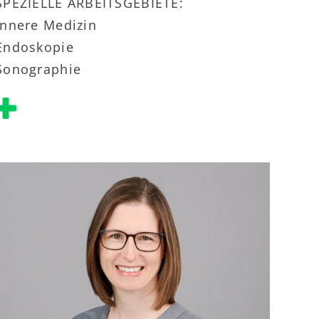
SPEZIELLE ARBEITSGEBIETE:
Innere Medizin
Endoskopie
Sonographie