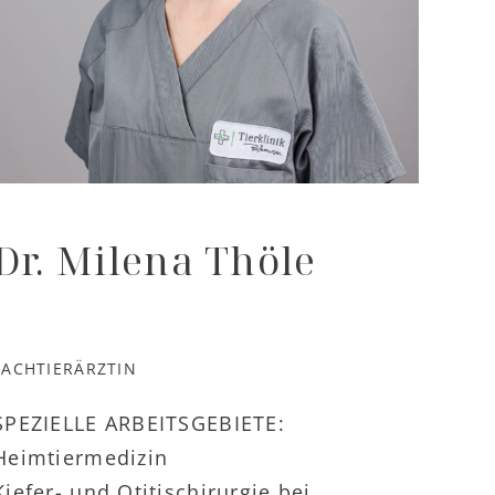
Dr. Milena Thöle
FACHTIERÄRZTIN
SPEZIELLE ARBEITSGEBIETE:
Heimtiermedizin
Kiefer- und Otitischirurgie bei