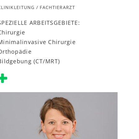
KLINIKLEITUNG / FACHTIERARZT
SPEZIELLE ARBEITSGEBIETE:
Chirurgie
Minimalinvasive Chirurgie
Orthopädie
Bildgebung (CT/MRT)