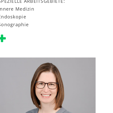
SPEZIELLE ARBEITSGEBIETE:
Innere Medizin
Endoskopie
Sonographie